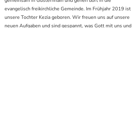
gemeinsam in Gusternhain und gehen dort in die
evangelisch freikirchliche Gemeinde. Im Frühjahr 2019 ist
unsere Tochter Kezia geboren. Wir freuen uns auf unsere
neuen Aufgaben und sind gespannt, was Gott mit uns und
der Pfadfinderarbeit vorhat.
Gut Pfad,
Lisa und Christian
Lisa und Christian Drechsel
Zurück
Weiter