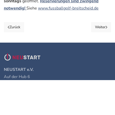
sonntags
geöffnet.
Reservierungen sind zwingend
notwendig!
Siehe
www.fussballgolf-breitscheid.de
Zurück
Weiter
NEUSTART e.V.
Auf der Hub 6
35767 Breitscheid
Telefon: 02777 8200 0
Mail:
info@neustart-breitscheid.de
Anfahrt Google Maps