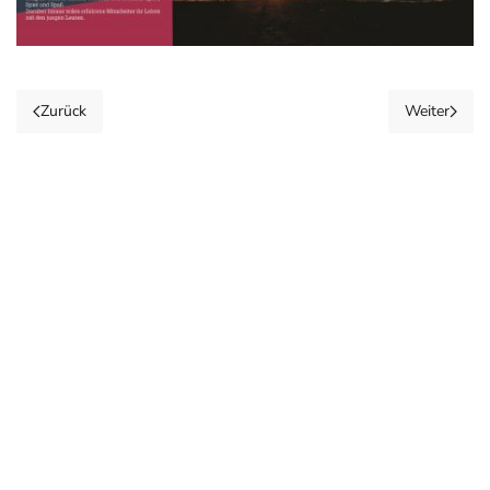
Zurück
Weiter
NEUSTART e.V.
Auf der Hub 6
35767 Breitscheid
Telefon: 02777 8200 0
Mail:
info@neustart-breitscheid.de
Anfahrt Google Maps