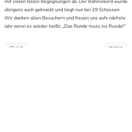
mit vielen tollen Begegnungen ab. Der Bahnrekord wurde
übrigens auch geknackt und liegt nun bei 29 Schüssen.
Wir danken allen Besuchern und freuen uns aufs nächste
Jahr wenn es wieder heißt: „Das Runde muss ins Runde!“
Zurück
Weiter
NEUSTART e.V.
Auf der Hub 6
35767 Breitscheid
Telefon: 02777 8200 0
Mail:
info@neustart-breitscheid.de